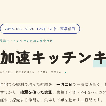
2026.09.19–20
東京・西早稲田
✦
1泊2日
受講生・メンターのための集中合宿
加速キッチン
ACCEL KITCHEN CAMP 2026
自宅での観測で培った経験を、
一泊二日
で一気に深める。
立てから、
線源を使った実測
、素粒子計測・PHITSハッ
離れて探究する仲間と、集中して手を動かす二日間です。