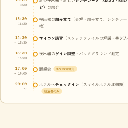
新型検出器・新しい
シンチレータ（GAGG・BGO
– 13:30
ど）
の紹介
13:30
検出器の
組み立て
（分解・組み立て、シンチレー
– 14:30
換）
14:30
マイコン講習
（スケッチファイルの解説・書き込
– 15:30
15:30
検出器の
ゲイン調整
・バックグラウンド測定
– 16:30
17:00
懇親会
裏で線源測定
– 19:00
20:00
ホテルへ
チェックイン
（スマイルホテル北朝霞）
〜
宿泊者のみ