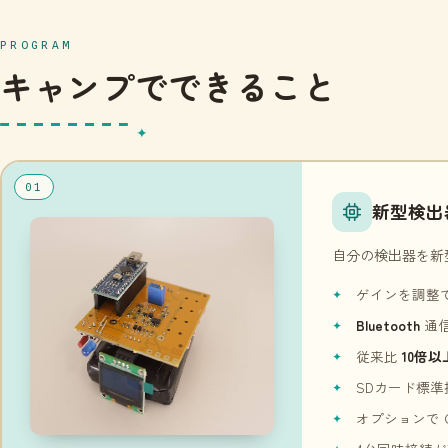
PROGRAM
キャンプでできること
01
新型検出
自分の検出器を新
ゲインを調整
Bluetooth
通
従来比
10倍以
SDカード標準
オプションで G