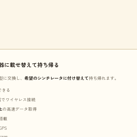
器に載せ替えて持ち帰る
型に交換し、
希望のシンチレータに付け替えて
持ち帰れます。
できる
信でワイヤレス接続
上
の高速データ取得
搭載
PS