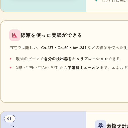
4台同時接続
線源を使った実験ができる
自宅では難しい、
Cs-137・Co-60・Am-241
などの線源を使った測
既知のピークで
自分の検出器をキャリブレーション
できる
X線・²¹²Pb・²²⁸Ac・²⁰⁸Tl から
宇宙線ミューオン
まで、エネルギ
03
素粒子計