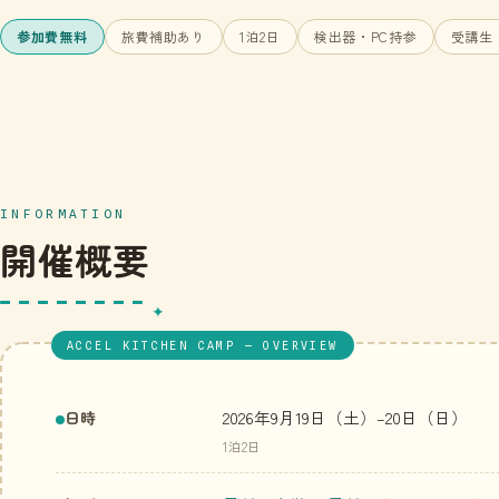
参加費無料
旅費補助あり
1泊2日
検出器・PC持参
受講生
INFORMATION
開催概要
ACCEL KITCHEN CAMP — OVERVIEW
2026年9月19日（土）–20日（日）
日時
1泊2日