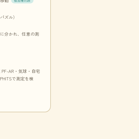
へ移動
宿泊者のみ
ーパズル）
プに分かれ、任意の測
EK PF-AR・気球・自宅
HITSで測定を検