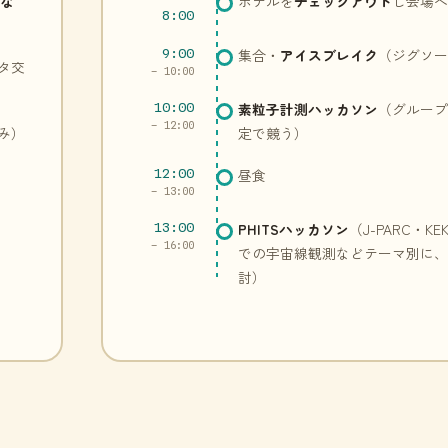
 な
ホテルを
チェックアウト
し会場
8:00
9:00
集合・
アイスブレイク
（ジグソ
タ交
– 10:00
10:00
素粒子計測ハッカソン
（グルー
– 12:00
み）
定で競う）
12:00
昼食
– 13:00
13:00
PHITSハッカソン
（J-PARC・K
– 16:00
での宇宙線観測などテーマ別に、P
討）