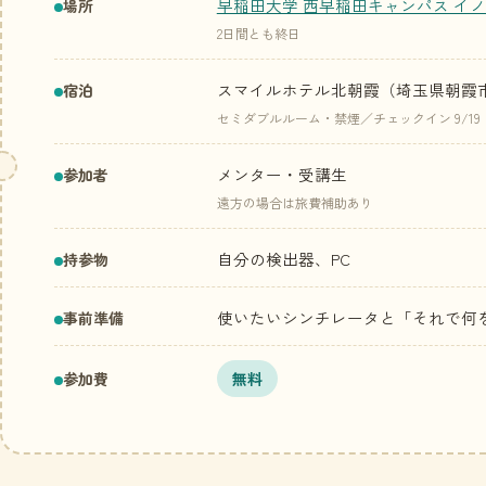
早稲田大学 西早稲田キャンパス イ
場所
2日間とも終日
スマイルホテル北朝霞（埼玉県朝霞市西
宿泊
セミダブルルーム・禁煙／チェックイン 9/19（
メンター・受講生
参加者
遠方の場合は旅費補助あり
自分の検出器、PC
持参物
使いたいシンチレータと「それで何を
事前準備
参加費
無料