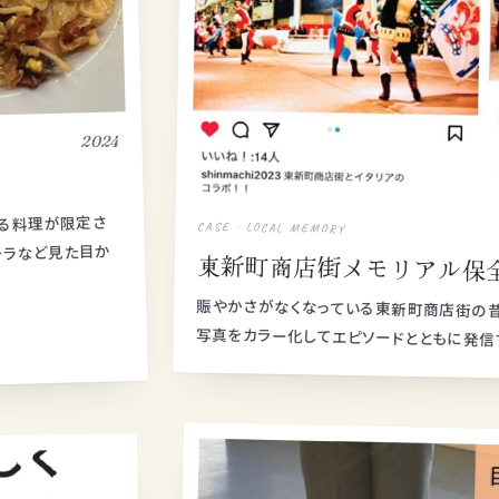
2024
いる料理が限定さ
CASE · LOCAL MEMORY
ーラなど見た目か
東新町商店街メモリアル保
賑やかさがなくなっている東新町商店街の
写真をカラー化してエピソードとともに発信