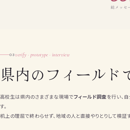
総メッセ
verify · prototype · interview
03
県内のフィールド
高校生は県内のさまざまな現場で
フィールド調査
を行い、自
す。
机上の理屈で終わらせず、地域の人と直接やりとりして検証す