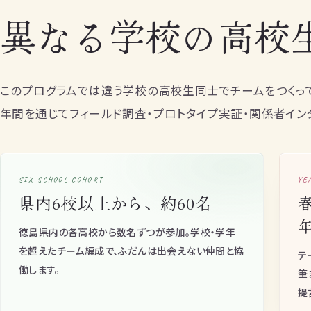
異なる学校の高校
このプログラムでは違う学校の高校生同士でチームをつくっ
年間を通じてフィールド調査・プロトタイプ実証・関係者イン
SIX-SCHOOL COHORT
YE
県内6校以上から、約60名
徳島県内の各高校から数名ずつが参加。学校・学年
を超えたチーム編成で、ふだんは出会えない仲間と協
テ
働します。
筆
提