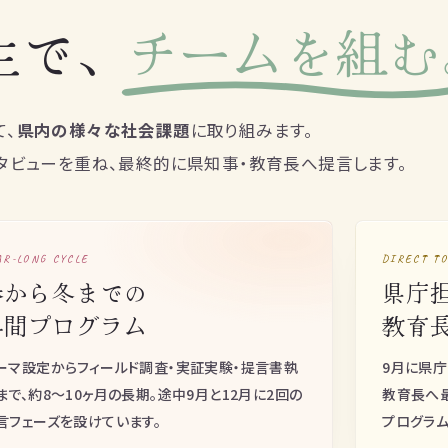
生で、
チームを組む
て、
県内の様々な社会課題
に取り組みます。
タビューを重ね、最終的に県知事・教育長へ提言します。
AR-LONG CYCLE
DIRECT T
春から冬までの
県庁担
年間プログラム
教育
ーマ設定からフィールド調査・実証実験・提言書執
9月に県庁
まで、約8〜10ヶ月の長期。途中9月と12月に2回の
教育長へ
言フェーズを設けています。
プログラム