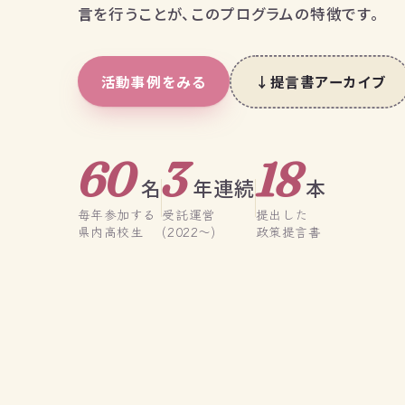
言
を行うことが、このプログラムの特徴です。
活動事例をみる
↓
提言書アーカイブ
60
3
18
名
年連続
本
毎年参加する
受託運営
提出した
県内高校生
(2022〜)
政策提言書