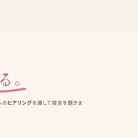
る。
への
ヒアリング
を通して提言を磨きま