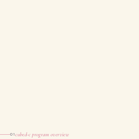
cubed-c program overview
01