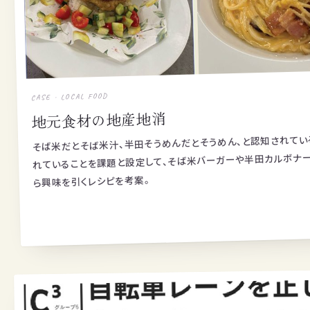
CASE · LOCAL FOOD
地元食材の地産地消
そば米だとそば米汁、半田そうめんだとそうめん、と認知されて
れていることを課題と設定して、そば米バーガーや半田カルボナ
ら興味を引くレシピを考案。