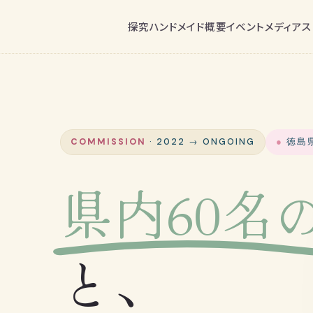
探究
ハンドメイド
概要
イベント
メディア
ス
COMMISSION
· 2022 → ONGOING
徳島
県内60名
と、