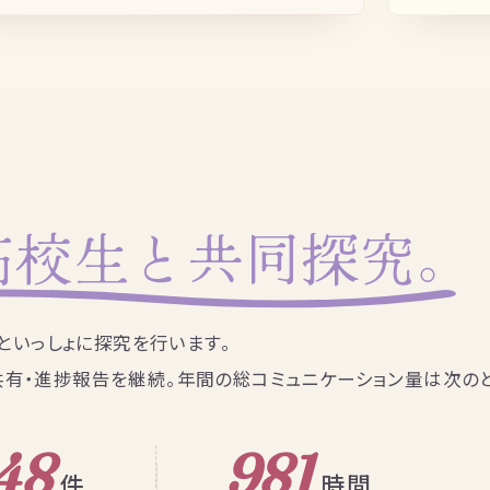
高校生と共同探究。
生といっしょに探究を行います。
共有・進捗報告を継続。年間の総コミュニケーション量は次のと
48
981
件
時間