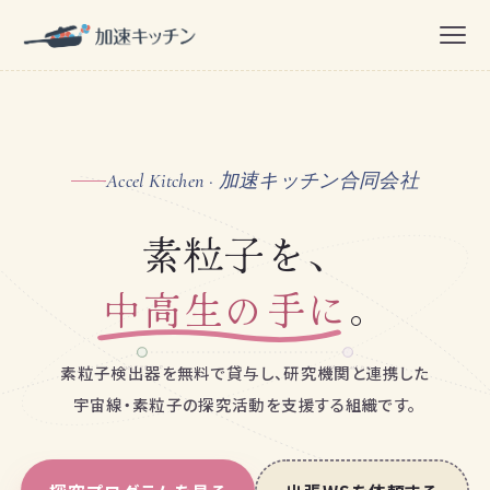
Accel Kitchen · 加速キッチン合同会社
素粒子を、
中高生の手に
。
素粒子検出器を無料で貸与し、研究機関と連携した
WORKSHOP
HANDMADE
宇宙線・素粒子の探究活動を支援する組織です。