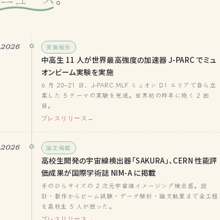
2026
実施報告
中高生 11 人が世界最高強度の加速器 J-PARC でミュ
オンビーム実験を実施
6 月 20–21 日、J-PARC MLF ミュオン D1 エリアで自ら立
案した 5 テーマの実験を完遂。世界初の昨年に続く 2 回
目。
プレスリリース
2026
論文掲載
高校生開発の宇宙線検出器「SAKURA」、CERN 性能評
価成果が国際学術誌 NIM-A に掲載
手のひらサイズの 2 次元宇宙線イメージング検出器。設
計・製作からビーム試験・データ解析・論文執筆まで全工程
を高校生 5 人が担った。
プレスリリース