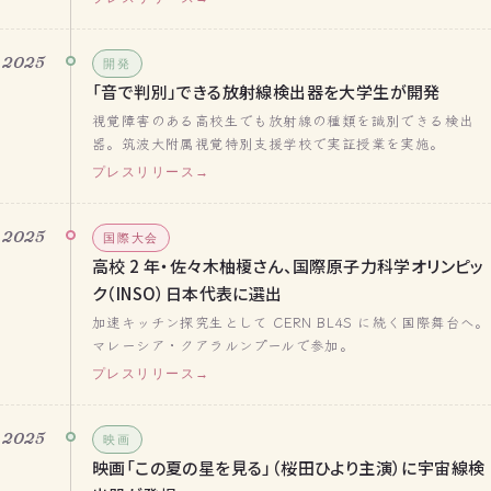
2025
開発
「音で判別」できる放射線検出器を大学生が開発
視覚障害のある高校生でも放射線の種類を識別できる検出
器。筑波大附属視覚特別支援学校で実証授業を実施。
プレスリリース
2025
国際大会
高校 2 年・佐々木柚榎さん、国際原子力科学オリンピッ
ク（INSO）日本代表に選出
加速キッチン探究生として CERN BL4S に続く国際舞台へ。
マレーシア・クアラルンプールで参加。
プレスリリース
2025
映画
映画「この夏の星を見る」（桜田ひより主演）に宇宙線検