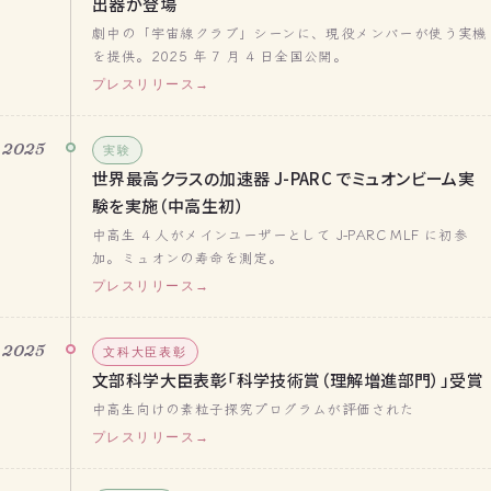
出器が登場
劇中の「宇宙線クラブ」シーンに、現役メンバーが使う実機
を提供。2025 年 7 月 4 日全国公開。
プレスリリース
2025
実験
世界最高クラスの加速器 J-PARC でミュオンビーム実
験を実施（中高生初）
中高生 4 人がメインユーザーとして J-PARC MLF に初参
加。ミュオンの寿命を測定。
プレスリリース
2025
文科大臣表彰
文部科学大臣表彰「科学技術賞（理解増進部門）」受賞
中高生向けの素粒子探究プログラムが評価された
プレスリリース